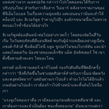
แหล่งข่าวจาก เมลสปอร์ต กล่าวว่าโปรโตคอลจะได้รับการ
ปรับปรุงใหม่ สำหรับการสื่อสาร วีเออาร์ หลังจากรายงานของ
พีจีเอ็มโอแอล ในเรื่องความยุ่งเหยิง แต่แน่นอนว่านั่นจะทำให้
คล็อปป์ และ ลิเวอร์พูล รำคาญไปอีก องค์กรขนาดนี้จะไม่ตรวจ
สอบอะไรซ้ำซ้อนได้อย่างไร
ลิเวอร์พูลต้องเดินหน้าต่อไปอย่างรวดเร็ว โดยสองนัดในสี่วัน
เริ่ม ในวันพฤหัสบดีที่แอนฟิลด์ พบกับผู้นำเบลเยียมอย่างยูเนี่ยน
แซงต์-กิลัวส์ ซึ่งเดิมมีโทนี่ บลูม ซูเปอร์โม่ของไบรท์ตัน และนำ
แสดงโดยเควิน น้องชายของอเล็กซิส แม็ค อัลลิสเตอร์ ใช่ เขา
ตั้งชื่อตามตัวละคร โฮมอะโลน
เทรนท์ อเล็กซานเดอร์-อาร์โนลด์ รองกัปตันทีมที่ฟิตอีกครั้ง
กล่าวว่า “สิ่งที่เกิดขึ้นในช่วงสุดสัปดาห์สำหรับเรานั้นน่าผิดหวัง
และหงุดหงิดมาก” แต่มันผ่านเราไปแล้ว ทำอะไรไม่ได้อีกแล้ว
เกมมันผ่านไปแล้ว เราต้องก้าวไปข้างหน้าและทิ้งมันไว้เหนือ
เรา
“แรงจูงใจของเราคือ เรามีสองเกมก่อนพักเบรคทีมชาติ และ
เราต้องการและจำเป็นต้อง ชนะทั้งสองเกม” มันจะยากแต่เรา