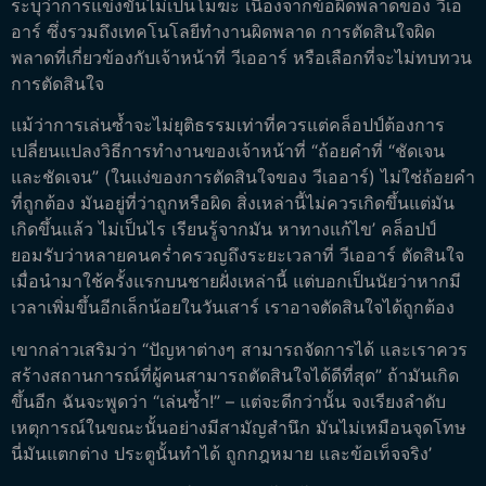
ระบุว่าการแข่งขันไม่เป็นโมฆะ เนื่องจากข้อผิดพลาดของ วีเอ
อาร์ ซึ่งรวมถึงเทคโนโลยีทำงานผิดพลาด การตัดสินใจผิด
พลาดที่เกี่ยวข้องกับเจ้าหน้าที่ วีเออาร์ หรือเลือกที่จะไม่ทบทวน
การตัดสินใจ
แม้ว่าการเล่นซ้ำจะไม่ยุติธรรมเท่าที่ควรแต่คล็อปป์ต้องการ
เปลี่ยนแปลงวิธีการทำงานของเจ้าหน้าที่ “ถ้อยคำที่ “ชัดเจน
และชัดเจน” (ในแง่ของการตัดสินใจของ วีเออาร์) ไม่ใช่ถ้อยคำ
ที่ถูกต้อง มันอยู่ที่ว่าถูกหรือผิด สิ่งเหล่านี้ไม่ควรเกิดขึ้นแต่มัน
เกิดขึ้นแล้ว ไม่เป็นไร เรียนรู้จากมัน หาทางแก้ไข’ คล็อปป์
ยอมรับว่าหลายคนคร่ำครวญถึงระยะเวลาที่ วีเออาร์ ตัดสินใจ
เมื่อนำมาใช้ครั้งแรกบนชายฝั่งเหล่านี้ แต่บอกเป็นนัยว่าหากมี
เวลาเพิ่มขึ้นอีกเล็กน้อยในวันเสาร์ เราอาจตัดสินใจได้ถูกต้อง
เขากล่าวเสริมว่า “ปัญหาต่างๆ สามารถจัดการได้ และเราควร
สร้างสถานการณ์ที่ผู้คนสามารถตัดสินใจได้ดีที่สุด” ถ้ามันเกิด
ขึ้นอีก ฉันจะพูดว่า “เล่นซ้ำ!” – แต่จะดีกว่านั้น จงเรียงลำดับ
เหตุการณ์ในขณะนั้นอย่างมีสามัญสำนึก มันไม่เหมือนจุดโทษ
นี่มันแตกต่าง ประตูนั้นทำได้ ถูกกฎหมาย และข้อเท็จจริง’