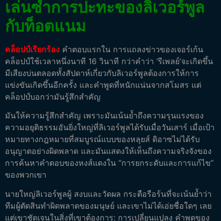
เล่นซ้ำการปะทะของลิเวอร์พูล
กับท็อตแนม
คล็อปป์เรียกร้อง
คำตอบแรกใน การแถลงข่าวของเจอร์เก้น
คล็อปป์ใช้เวลาหนึ่งนาที 16 วินาที กว่าคำว่า ‘รีเพลย์’จะเกิดขึ้น
มีเสียงบ่นตลอดทั้งสัปดาห์เกี่ยวกับลิเวอร์พูลต้องการให้การ
แข่งขันเกิดขึ้นอีกครั้ง และคำพูดที่หนักแน่นจากสโมสร แต่
คล็อปป์บอกว่ามันรู้สึกสำคัญ
มันให้ความรู้สึกสำคัญ เพราะมันเน้นย้ำถึงความรุนแรงของ
ความอยุติธรรมอันยิ่งใหญ่ที่ลิเวอร์พูลได้รับเมื่อวันเสาร์ เมื่อเป้า
หมายทางกฎหมายที่สมบูรณ์แบบของหลุยส์ ดิอาซไม่ได้รับ
อนุญาตอย่างผิดพลาด และมันแสดงให้เห็นถึงความจริงจังของ
การค้นหาคำตอบของหงส์แดงใน “การยกระดับและการแก้ไข”
ของพวกเขา
นายใหญ่ลิเวอร์พูลผู้ สงบและวัดผล กระตือรือร้นที่จะเน้นย้ำว่า
ทีมผู้ตัดสินทำผิดพลาดของมนุษย์ และเขาไม่ได้เอ่ยชื่อใดๆ เลย
แต่เขาชัดเจนในสิ่งที่เขาต้องการ: การเปลี่ยนแปลง คำพูดของ