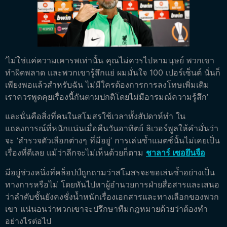
‘ไม่ใช่แค่ความเคารพเท่านั้น คุณไม่ควรไปหามนุษย์ พวกเขา
ทำผิดพลาด และพวกเขารู้สึกแย่ ผมมั่นใจ 100 เปอร์เซ็นต์ นั่นก็
เพียงพอแล้วสำหรับฉัน ไม่มีใครต้องการการลงโทษเพิ่มเติม
เราควรพูดคุยเรื่องนี้กันตามปกติโดยไม่มีอารมณ์ความรู้สึก’
และนั่นคือสิ่งที่คนในสโมสรใช้เวลาทั้งสัปดาห์ทำ ใน
แถลงการณ์ที่หนักแน่นเมื่อคืนวันอาทิตย์ ลิเวอร์พูลให้คำมั่นว่า
จะ ‘สำรวจตัวเลือกต่างๆ ที่มีอยู่’ การเล่นซ้ำแมตช์นั้นไม่เคยเป็น
เรื่องที่ดีเลย แม้ว่าลีกจะไม่เห็นด้วยก็ตาม
ชาลาร์ เซอยึนจือ
มีอยู่ช่วงหนึ่งที่คล็อปป์ถูกถามว่าสโมสรจะขอเล่นซ้ำอย่างเป็น
ทางการหรือไม่ โดยหันไปหาผู้อำนวยการฝ่ายสื่อสารและเสนอ
ว่าลำดับชั้นยังคงชั่งน้ำหนักเรื่องเอกสารและทางเลือกของพวก
เขา แน่นอนว่าพวกเขาจะปรึกษาทีมกฎหมายด้วยว่าต้องทำ
อย่างไรต่อไป