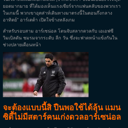
ยอดมากมาย ที่ได้มองเห็นแรงเชียร์จากแฟนคลับของพวกเรา
ในเกมนี้ พวกเขาอุตส่าห์เดินทางมาตรงนี้ในตอนกึ่งกลาง
อาทิตย์” อาร์เตต้า เปิดใจข้างหลังเกม
สำหรับรอบสาม อาร์เซน่อล โดนจับสลากดวลกับ เอเอฟซี
วิมเบิลดัน ชมรมจากระดับ ลีก วัน ซึ่งจะฟาดหน้าแข้งกันใน
ช่วงปลายเดือนหน้า
จะต้องแบบนี้สิ ปืนพอใช้ได้ลุ้น แมน
ซิตี้ไม่มีสตาร์คนเก่งดวลอาร์เซน่อล