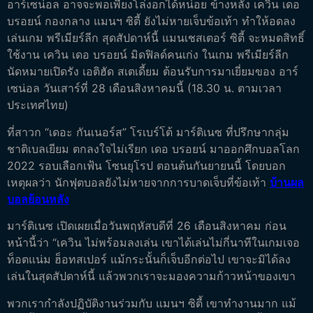
อาร์เซน่อล อาจจะพอเพียงโล่งอกได้หน่อย ข้างหลัง เควิน เดอ
บรอยน์ กองกลาง แมนฯ ซิตี้ ยังไม่หายเจ็บข้อเท้า ทำให้อดลง
เล่นเกม พรีเมียร์ลีก สุดสัปดาห์นี้ แมนเชสเตอร์ ซิตี้ จะหมดสิทธิ์
ใช้งาน เควิน เดอ บรอยน์ มิดฟิลด์คนเก่ง ในเกม พรีเมียร์ลีก
นัดหมายเปิดรัง เอติฮัด สเตเดี้ยม ต้อนรับการมาเยี่ยมของ อาร์
เซน่อล วันเสาร์ที่ 28 เดือนสิงหาคมนี้ (18.30 น. ตามเวลา
ประเทศไทย)
ที่สาวก “เดอะ กันเนอร์ส” โรเบร์โต้ มาร์ติเนซ ที่ปรึกษากลุ่ม
ชาติเบลเยียม ตกลงใจไม่เรียก เดอ บรอยน์ มาออกศึกบอลโลก
2022 รอบเลือกเฟ้น โซนยุโรป ตอนต้นกันยายนนี้ โดยบอก
เหตุผลว่า นักฟุตบอลยังไม่หายจากการบาดเจ็บที่ข้อเท้า
บ้านผล
บอลย้อนหลัง
มาร์ติเนซ เปิดเผยเมื่อวันพฤหัสบดีที่ 26 เดือนสิงหาคม ก่อน
หน้านี้ว่า “เควิน ไม่พร้อมลงเล่น เขาได้เล่นไม่กี่นาทีในเกมเจอ
ท็อตแน่ม ฮ็อทสเปอร์ แม้กระนั้นก็เจ็บอีกต่อไป เขาจะมิได้ลง
เล่นในสุดสัปดาห์นี้ แล้วพวกเราจะมองความก้าวหน้าของเขา
พวกเรากำลังปฏิบัติงานร่วมกับ แมนฯ ซิตี้ เขาทำงานมาก แม้