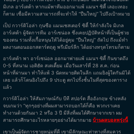
มิเกล อาร์เตต้า หากแม้พาทีมออกมาแพ้ แมนฯ ซิตี้ เลอะเทอะ
ก็ตาม เชื่อมีความสามารถที่จะทำให้ “ปืนใหญ่” ไปถึงเป้าหมาย
เป็ป กวาร์ดิโอล่า กุนซือ แมนเชสเตอร์ ซิตี้ ให้กำลังใจ มิเกล
อาร์เตต้า ผู้จัดการทีม อาร์เซน่อล ซึ่งเคยปฏิบัติหน้าที่เป็นผู้ช่วย
ของตน รวมทั้งเกื้อหนุนให้ได้อยู่คุม “ปืนใหญ่” ถัดไป ถึงแม้ทำ
ผลงานตอนออกสตาร์ตฤดู พรีเมียร์ลีก ได้อย่างทรุดโทรมก็ตาม
อาร์เตต้า พา อาร์เซน่อล ออกมาพ่ายแพ้ แมนฯ ซิตี้ กินขาดถึง
0-5 ที่สนาม เอติฮัด สเตเดี้ยม เมื่อวันเสาร์ที่ 28 ส.ค. ก่อน
หน้าที่ผ่านมา ทำให้แพ้ 3 นัดหมายติดในลีก แถมยิงผู้ใดกันมิได้
เลย แล้วก็โดนยิงไปถึง 9 ประตู ตกไปรั้งชั้นในที่สุดของตาราง
แล้ว
กวาร์ดิโอล่า ให้สัมภาษณ์กับ บีที สปอร์ต สื่ออังกฤษ ข้างหลัง
จบเกมว่า “ทุกๆอย่างที่ผมสามารถบอกได้ก็คือ พวกเราเคย
ทำงานด้วยกันมา 2 หรือ 3 ปี มีสิ่งที่ผมได้ศึกษาจากเขา ผม
สามารถศึกษาอะไรหลายๆอย่างได้มากมาย
บ้านผลบอลพรุ่งนี้
เขาเป็นผู้จัดการชายหนุ่มที่ดี เขามีลักษณะท่าทางที่สมควร