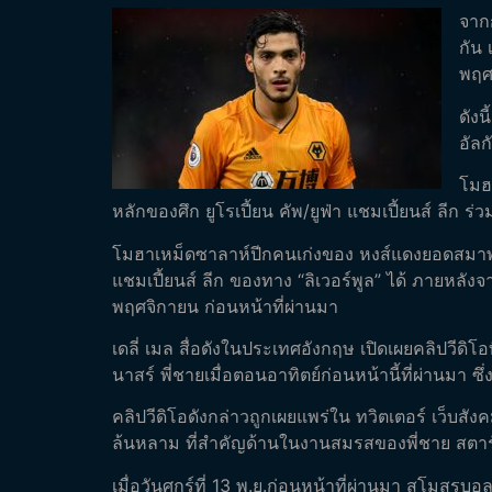
จากก
กัน 
พฤศจ
ดังน
อัลก
โมฮ
หลักของศึก ยูโรเปี้ยน คัพ/ยูฟ่า แชมเปี้ยนส์ ลีก ร่
โมฮาเหม็ดซาลาห์ปีกคนเก่งของ หงส์แดงยอดสมาพันธ์ท
แชมเปี้ยนส์ ลีก ของทาง “ลิเวอร์พูล” ได้ ภายหลังจ
พฤศจิกายน ก่อนหน้าที่ผ่านมา
เดลี่ เมล สื่อดังในประเทศอังกฤษ เปิดเผยคลิปวีดิ
นาสร์ พี่ชายเมื่อตอนอาทิตย์ก่อนหน้านี้ที่ผ่านมา ซึ
คลิปวีดิโอดังกล่าวถูกเผยแพร่ใน ทวิตเตอร์ เว็บส
ล้นหลาม ที่สำคัญด้านในงานสมรสของพี่ชาย สตาร์ 
เมื่อวันศุกร์ที่ 13 พ.ย.ก่อนหน้าที่ผ่านมา สโมส