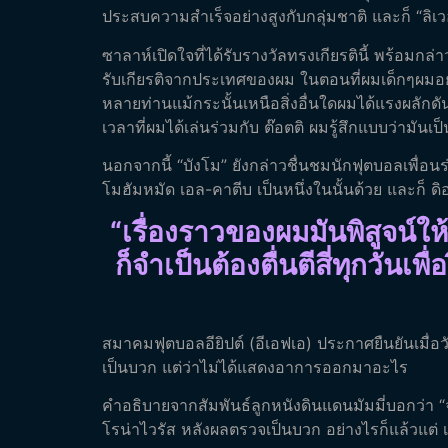
ประสบความสำเร็จอย่างสูงกับกลุ่มชาติ และก็ “ลิเวอร
ซาลาห์เปิดใจที่ได้รับรางวัลทรงเกียรตินี้ พร้อมกล่า
รับเกียรติจากประเทศของผม ในตอนที่ผมเด็กๆผมอยา
หลายท่านแม้กระนั้นเหนือสิ่งอื่นใดผมได้แรงผลักดั
เวลาที่ผมได้เล่นร่วมกับ ต๊อตติ ผมรู้สึกแบบว่ามั
นอกจากนี้ “บังโม” ยังกล่าวชื่นชมนักฟุตบอลเพื่อ
โมฮัมหมัด เอล-คาตีบ เป็นหนึ่งในนั้นด้วย และก
“เรื่องราวของผมมันพิสูจน์ใ
ก็จำเป็นต้องตื่นตีสี่ทุกวั
สมาคมฟุตบอลอียิปต์ (อีเอฟเอ) ประกาศยืนยันเมื่อว
เป็นบวก แต่ว่าไม่ได้แสดงอาการออกมาอะไร
คำอธิบายจากสัมพันธ์ลูกหนังดินแดนมัมมี่บอกว่
โรน่าไวรัส หลังผลตรวจเป็นบวก อย่างไรก็แล้วแต่