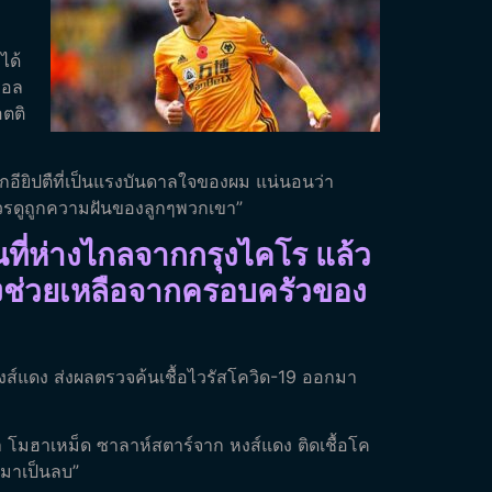
ได้
บอล
อตติ
ากอียิปตืที่เป็นแรงบันดาลใจของผม แน่นอนว่า
ควรดูถูกความฝันของลูกๆพวกเขา”
นที่ห่างไกลจากกรุงไคโร แล้ว
งแรงช่วยเหลือจากครอบครัวของ
ง หงส์แดง ส่งผลตรวจค้นเชื้อไวรัสโควิด-19 ออกมา
โมฮาเหม็ด ซาลาห์สตาร์จาก หงส์แดง ติดเชื้อโค
กมาเป็นลบ”