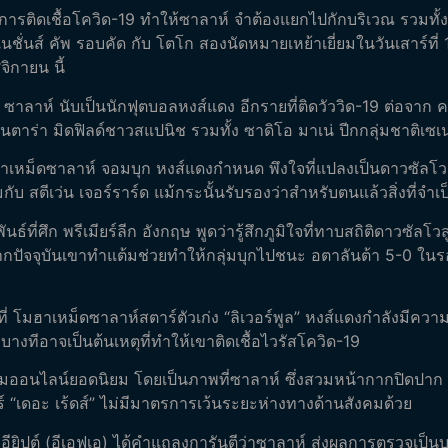
ารติดเชื้อโควิด-19 ทำให้ซาลาห์ จำต้องแยกไปกักบริเวณ รวมทั้งจ
เนชั่นส์ คัพ รอบคัด กับ โตโก สองนัดหมายเหย้าเยี่ยมในวันเสาร์ที่ 
ิกายน นี้
ี้ ซาลาห์ นับเป็นนักฟุตบอลหงส์แดง อีกรายที่ติดวัววิด-19 ต่อจาก 
ันตาร่า มิดฟิลด์ชาวสแปนิช รวมทั้ง ซาดิโอ มาเน่ ปีกกลุ่มชาติเซเ
าเหม็ดซาลาห์ จอมบุก หงส์แดงกำหนด พึงใจที่แปลงเป็นดาวซัล
วมกับ สตีเว่น เจอร์ราร์ด แม้กระนั้นรับรองว่าสำหรับตนแล้วสิ่งที่จำเ
ี่ศึก พรีเมียร์ลีก อังกฤษ พูดว่ารู้สึกภูมิใจที่ทาบสถิติดาวซัลโว
ากปัจจุบันเขาทำแต้มช่วยทำให้กลุ่มบุกไปชนะ อตาลันต้า 5-0 ในรอบแบ่
โอที่ โมฮาเหม็ดซาลาห์สตาร์ตัวเก่ง “ลิเวอร์พูล” หงส์แดงกำลังมี
่งบางทีอาจเป็นต้นเหตุที่ทำให้เขาติดเชื้อไวรัสโควิด-19
ังคมออนไลน์ยอดนิยม โดยเป็นภาพที่ซาลาห์ ซึ่งสวมหน้ากากปิดปาก 
“เดอะ เร้ดส์” ไม่มีมาตรการเว้นระยะห่างทางด้านสังคมด้วย
รบอลอียิปต์ (อีเอฟเอ) ได้คำแถลงการันตีว่าซาลาห์ ส่งผลการตรวจเ