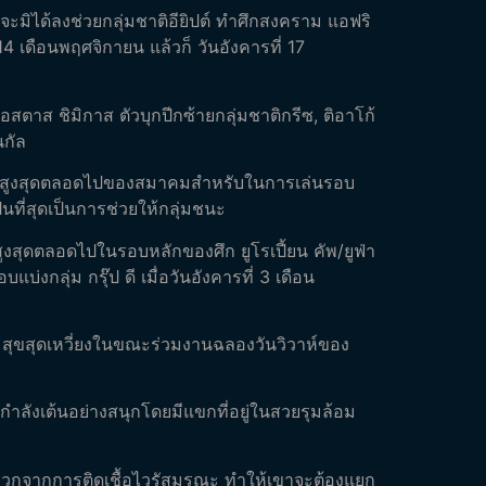
ะมิได้ลงช่วยกลุ่มชาติอียิปต์ ทำศึกสงคราม แอฟริ
14 เดือนพฤศจิกายน แล้วก็ วันอังคารที่ 17
คอสตาส ชิมิกาส ตัวบุกปีกซ้ายกลุ่มชาติกรีซ, ติอาโก้
นกัล
โวสูงสุดตลอดไปของสมาคมสำหรับในการเล่นรอบ
ป็นที่สุดเป็นการช่วยให้กลุ่มชนะ
สูงสุดตลอดไปในรอบหลักของศึก ยูโรเปี้ยน คัพ/ยูฟ่า
งกลุ่ม กรุ๊ป ดี เมื่อวันอังคารที่ 3 เดือน
ความสุขสุดเหวี่ยงในขณะร่วมงานฉลองวันวิวาห์ของ
กำลังเต้นอย่างสนุกโดยมีแขกที่อยู่ในสวยรุมล้อม
ป็นบวกจากการติดเชื้อไวรัสมรณะ ทำให้เขาจะต้องแยก