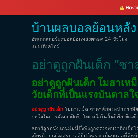
Hostin
บ้านผลบอลย้อนหลัง
อัพเดตสกอร์ผลบอลย้อนหลังตลอด 24 ชั่วโมง
แบบเรียลไทม์
อย่าดูถูกฝันเด็ก “
อย่าดูถูกฝันเด็ก โมฮาเห
วัยเด็กที่เป็นแรงบันดาลใ
อย่าดูถูกฝันเด็ก
โมฮาเหม็ด ซาลาห์กองหน้าชาวอียิปต
ดลใจในการพัฒนาฝีเท้า โดยหนึ่งในนั้นก็คือ ซีเนดี
สตาร์ลูกหนังแดนมัมมี่ซึ่งพึ่งถูกตรวจพบว่าติดเชื้อไ
เกียรติจากสโมสรบอลอียิปต์เพราะเป็นบุคคลที่มีห