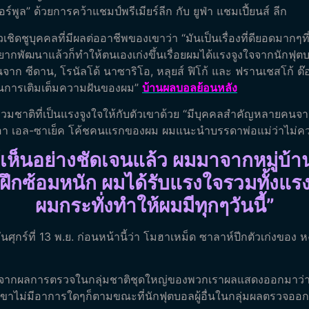
์พูล” ด้วยการคว้าแชมป์พรีเมียร์ลีก กับ ยูฟ่า แชมเปี้ยนส์ ลีก
วเชิดชูบุคคลที่มีผลต่ออาชีพของเขาว่า “มันเป็นเรื่องที่ดียอดมากๆที่
กพัฒนาแล้วก็ทำให้ตนเองเก่งขึ้นเรื่อยผมได้แรงจูงใจจากนักฟุต
นจาก ซีดาน, โรนัลโด้ นาซาริโอ, หลุยส์ ฟิโก้ และ ฟรานเชสโก้ ต๊
นเป็นการเติมเต็มความฝันของผม”
บ้านผลบอลย้อนหลัง
นร่วมชาติที่เป็นแรงจูงใจให้กับตัวเขาด้วย “มีบุคคลสำคัญหลายคนจ
็ ดิอา เอล-ซาเย็ค โค้ชคนแรกของผม ผมแนะนำบรรดาพ่อแม่ว่าไม่
ห้เห็นอย่างชัดเจนแล้ว ผมมาจากหมู่บ้า
นเพื่อฝึกซ้อมหนัก ผมได้รับแรงใจรวมทั้
ผมกระทั่งทำให้ผมมีทุกๆวันนี้”
ันศุกร์ที่ 13 พ.ย. ก่อนหน้านี้ว่า โมฮาเหม็ด ซาลาห์ปีกตัวเก่งขอ
า “จากผลการตรวจในกลุ่มชาติชุดใหญ่ของพวกเราผลแสดงออกมาว่า 
 เขาไม่มีอาการใดๆก็ตามขณะที่นักฟุตบอลผู้อื่นในกลุ่มผลตรวจออ