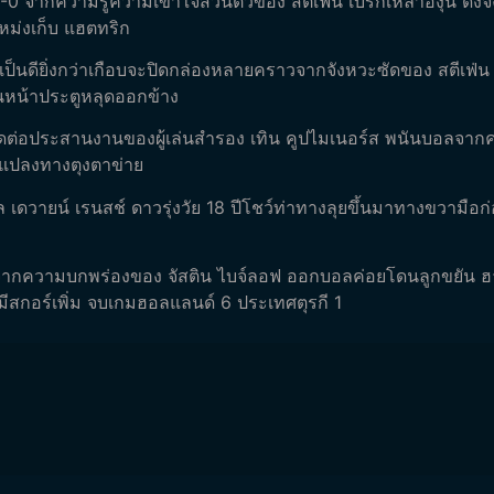
็น 4-0 จากความรู้ความเข้าใจส่วนตัวของ สตีเฟน เบิร์กเหล้าองุ่น ดึ
หม่งเก็บ แฮตทริก
ป็นดียิ่งกว่าเกือบจะปิดกล่องหลายคราวจากจังหวะซัดของ สตีเฟ่น เบิ
านหน้าประตูหลุดออกข้าง
การติดต่อประสานงานของผู้เล่นสำรอง เทิน คูปไมเนอร์ส พนันบอลจา
่ยนแปลงทางตุงตาข่าย
โหล เดวายน์ เรนสช์ ดาวรุ่งวัย 18 ปีโชว์ท่าทางลุยขึ้นมาทางขวาม
ากความบกพร่องของ จัสติน ไบจ์ลอฟ ออกบอลค่อยโดนลูกขยัน ฮาล
ม่มีสกอร์เพิ่ม จบเกมฮอลแลนด์ 6 ประเทศตุรกี 1