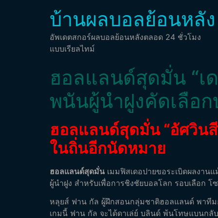
บ้านผลบอลย้อนหลัง
อัพเดตสกอร์ผลบอลย้อนหลังตลอด 24 ชั่วโมง
แบบเรียลไทม์
ฮอลแลนด์สุดมั่น “
พนันผู้นำฝูงคัดเลื
ฮอลแลนด์สุดมั่น “อัศวินส
ในถิ่นอีกนัดหมาย
ฮอลแลนด์สุดมั่น
เมมฟิสเดอปายขอระเบิดผลงานแม้กระ
ผู้นำฝูง สำหรับเพื่อการชิงชัยบอลโลก รอบเลือก โซน
หลุยส์ ฟาน กัล ผู้ฝึกสอนกลุ่มชาติฮอลแลนด์ พาที
เกมนี้ ฟาน กัล จะได้ดาเล่ย์ บลินด์ พ้นโทษแบนกล