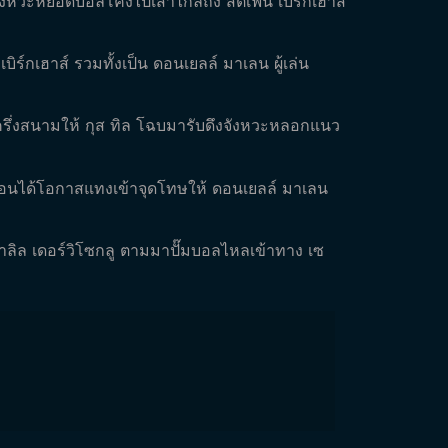
งจังหวะหยอดบอลโค้งไปเสาไกลถึง สตีเฟ่น เบิร์กเฮาส์
ร์กเฮาส์ รวมทั้งเป็น ดอนเยลล์ มาเลน ผู้เล่น
กครึ่งสนามให้ กุส ทิล โฉบมารับดึงจังหวะหลอกแนว
ือก่อนได้โอกาสแทงเข้าจุดโทษให้ ดอนเยลล์ มาเลน
ิล เดอร์วิโซกลู ตามมาปั๊มบอลไหลเข้าทาง เซ