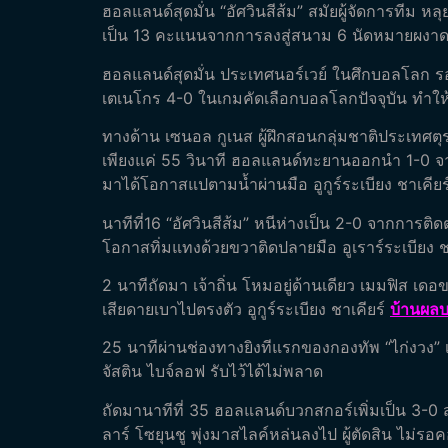
ฮอลแลนด์สุดมั่น “อัศวินสีส้ม” สมัยผู้จัดการทีม หล
เป็น 13 คะแนนจากการลงสู่สนาม 6 นัดหมายผงาดแซง
ฮอลแลนด์สุดมั่น ประเทศนอร์เวย์ ในศึกบอลโลก รอบ
เตเนโกร 4-0 ในเกมคัดเลือกบอลโลกปัจจุบัน ทำให้ช
ทางด้าน เซนอล กูเนส ผู้ฝึกสอนกลุ่มชาติประเทศต
เพียงแค่ 55 วินาที ฮอลแลนด์ทะยานออกนำ 1-0 จากจ
มาได้โอกาสแปตามน้ำผ่านมือ อูกูร์ระเบียง ชาเคี
นาทีที่16 “อัศวินสีส้ม” หนีห่างเป็น 2-0 จากการต
โอกาสทิ่มแทงด้วยขวาติดปลายมือ อูเราร์ระเบียง ชา
2 นาทีถัดมา เจ้าถิ่น โหมอยู่ด้านเดียว เมมฟิส 
เสียดายเบาไปตรงตัว อูกูร์ระเบียง ชาเคียร์
บ้านผลบอ
25 นาทีผ่านช่องทางยิงทีแรกของกองทัพ “ไก่งวง” 
จัสติน ไบจ์ลอฟ รับไว้ได้ไม่พลาด
ถัดมานาทีที่ 35 ฮอลแลนด์บวกสกอร์เพิ่มเป็น 3-0
ลาร์ โซยุนชู พุ่งมาสไลค์หล่นลงไป ผู้ตัดสิน ไม่ร