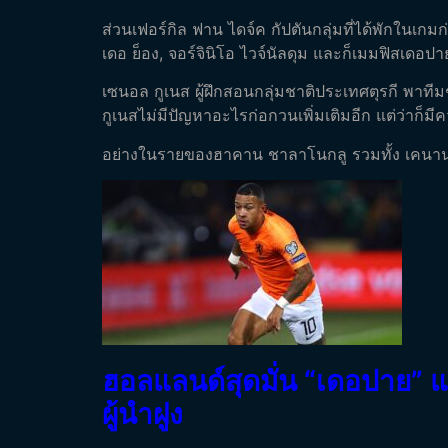
ส่วนเฟอร์กิล ฟาน ไดจ์ค กัปตันกลุ่มที่ได้พักใน
เดอ ย็อง, จอร์จินิโอ ไวจ์นัลดุม และก็เมมฟิสเดอปาย
เซนอล กูเนส ผู้ฝึกสอนกลุ่มชาติประเทศตุรกี พาท
กูเนสไม่มีปัญหาอะไรก่อกวนเพิ่มเติมอีก แต่ว่าก็
อย่างในรายของฮาคาน ชาลาโนกลู รวมทั้ง เคนาน ค
ฮอลแลนด์สุดมั่น “เดอปาย” 
ผู้นำฝูง