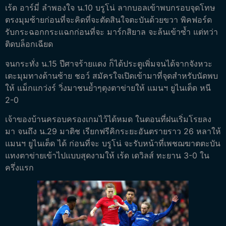
เร้ด อาร์มี่ ลำพองใจ น.10 บรูโน่ ลากบอลเข้าพบกรอบจุดโทษ
ตรงมุมซ้ายก่อนที่จะคิดที่จะตัดสินใจตะบันด้วยขวา พิคฟอร์ด
รับกระฉอกกระแฉกก่อนที่จะ มาร์กสิยาล จะล้นเข้าซ้ำ แต่ทว่า
ติดบล็อกเฉียด
จนกระทั่ง น.15 ปีศาจร้ายแดง ก็ได้ประตูเพิ่มจนได้จากจังหวะ
เตะมุมทางด้านซ้าย ชอว์ สมัครใจเปิดเข้ามาที่จุดสำหรับนัดพบ
ให้ แม็กแกว่งร์ วิ่งมาชนย้ำๆตุงตาข่ายให้ แมนฯ ยูไนเต็ด หนี
2-0
เจ้าของบ้านครอบครองเกมไว้ได้หมด ในตอนที่ฝนเริ่มโรยลง
มา จนถึง น.29 มาติช เรียกฟรีคิกระยะอันตรายราว 26 หลาให้
แมนฯ ยูไนเต็ด ได้ ก่อนที่จะ บรูโน่ จะรับหน้าที่เพชฌฆาตตะบัน
แทงตาข่ายเข้าไปแบบสุดงามให้ เร้ด เดวิลส์ ทะยาน 3-0 ใน
ครึ่งแรก