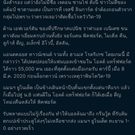
นั่งสำรอง แต่ว่ายังไม่มีชื่อ เจดอน ซานโช่ ดังนี้ ข่าวไม่ดีของ
แค้มป์ ซาตานแดง เป็นการที่ เจสซี่ ลินการ์ด จำต้องถอนตัวจาก
กลุ่มไปเพราะว่าตรวจเจอว่าติดเชื้อโรควัววิด-19
ด้าน เอฟเวอร์ตัน ของที่ปรึกษาสแปนิช ราฟาเอล เบนิเตซ ขน
ดาวดังมาเยี่ยมครบถ้วนทั้งยัง จอร์แดน พิคฟอร์ด, ไมเคิ่ล คีน,
ลูก้าส์ ดีญ, อเล็กซ์ อิโวบี้, อัลลัน,
แอนดคอยส ทาวน์เซนด์ รวมทั้ง ฮาเมส โรดริเกซ โดยเกมนี้ มี
กล่าวว่า ได้ปลดปล่อยให้แฟนบอลเข้าชมใน โอลด์ แทร็ฟฟอร์ด
ได้ราว 55,000 คน เยอะที่สุดตั้งแต่แมื่อเกมรับ ดาร์บี้ เมื่อ 8
มี.ค. 2020 ก่อนล็อกดาวน์ เพราะเหตุว่าพิษโควิด-19
แมนฯ ยูไนเต็ด เป็นข้างเดินหน้าบีบคั้นแขกตั้งแต่นาทีแรก แล้ว
ก็เมื่อไปสู่ น.8 แฟนผีใน โอลด์ แทร็ฟฟอร์ด ก็ได้เฮเมื่อ ดีญ
โหม่งคืนหลังให้ พิคฟอร์ด
รับพลาดแบบไม่รู้เรื่องกัน ทำให้บอลล้นมาถึง กรีนวู้ด ที่รับส้ม
ตกแปเข้าประตูโล่งๆไม่เหลือซากส่ง แมนฯ ยูไนเต็ด ทะยาน 1-
0 อย่างรวดเร็ว