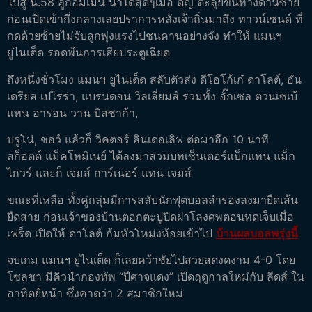
ไปสู่ น.58 ลูกอมเมน น่าได้สุดๆเมื่อ ดีญ ตะลุยขึ้นทางด้านซ้าย
ก่อนเปิดเข้ากึ่งกลางเลยปราการหลังเจ้าถิ่นมาถึง ทาวน์เซนด์ ที่
กดด้วยซ้ายไม่จับลูกพุ่งแรงไปชนคานอย่างจัง ทำให้ แมนฯ
ยูไนเต็ด รอดพ้นการเสียประตูเฉียด
ถึงหนึ่งชั่วโมง แมนฯ ยูไนเต็ด สลับตัวส่ง ดีโอโก้เก๋ ดาโลต์, อัน
เดรียส เปไรร่า, แบรนดอน วิลเลี่ยมส์ รวมทั้ง อั๊กเซล ตวนเซเบ้
แทน อารอน วาน บิสซาก้า,
บรูโน่, ชอว์ แล้วก็ วิคตอร์ ลินเดอเลิฟ ต่อมาอีก 10 นาที
สก็อตต์ แม็คโทมิเนย์ ได้ลงมาสวมบทเซ็นเตอร์แบ็กแทน แม็ก
ไกวร์ และก็ เจมส์ การ์เนอร์ แทน เจมส์
ขณะที่เหลือ ทั้งคู่กลุ่มมีการสลับนักฟุตบอลสำรองลงมายืดเส้น
ยืดสาย ก่อนเจ้าของบ้านตอกตะปูปิดฝาโลงศพตอนทดเจ็บเมื่อ
เฟร็ด เปิดให้ ดาโลต์ ก้มหัวโหม่งห้อยเข้าไป
บ้านผลบอลพรุ่งนี้
จบเกม แมนฯ ยูไนเต็ด ก็เลยคว้าชัยไปสวยสดงดงาม 4-0 โดย
โซลชา มีคิวนำกองทัพ “ปีศาจแดง” เปิดฤดูกาลใหม่กับ ลีดส์ ใน
อาทิตย์หน้า ซึ่งคาดว่า 2 สมาชิกใหม่