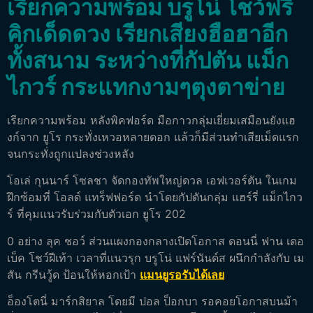
เรียกความพร้อม บรูโน่ โชว์ฟรี
คิกเด็ดดวง เรียกเสียงฮือฮาอีก
ทั้งสนาม ระหว่างที่กัปตัน แม็ก
ไกวร์ กระแทกงามๆตุงตาข่าย
เรียกความพร้อม หลังพิคฟอร์ด มือกาวกลุ่มเยี่ยมเสมือนยังแฮ
งก์จาก ยูโร กระทั่งเหวอหลายดอก แล้วก็มีส่วนทำเสียเม็ดแรก
จนกระทั่งถูกแปลงช่วงหลัง
โอเล่ กุนนาร์ โซลชา จัดกองทัพใหญ่ดวล เอฟเวอร์ตัน ในเกม
ฝึกซ้อมที่ โอลด์ แทร็ฟฟอร์ด นำโดยกัปตันกลุ่ม แฮร์รี่ แม็กไกว
ร์ ที่คุมแนวรับร่วมกับตัวเอก ยูโร 202
0 อย่าง ลุค ชอว์ ส่วนแผงกองกลางเปิดโอกาส ดอนนี่ ฟาน เดอ
เบ็ค โชว์ฝีเท้า เวลาที่แนวรุก บรูโน่ แฟร์นันด์ส ผนึกกำลังกับ เม
สัน กรีนวู้ด ป้อนให้หอกเป้า
แมนยูรอรับได้เลย
อ็องโตนี่ มาร์กสิยาล โดยมี ปอล ป็อกบา รอคอยโอกาสบนม้า