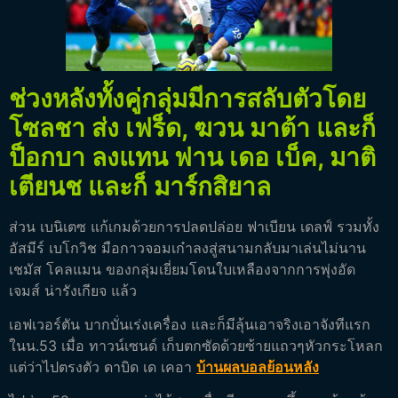
ช่วงหลังทั้งคู่กลุ่มมีการสลับตัวโดย
โซลชา ส่ง เฟร็ด, ฆวน มาต้า และก็
ป็อกบา ลงแทน ฟาน เดอ เบ็ค, มาติ
เตียนช และก็ มาร์กสิยาล
ส่วน เบนิเตซ แก้เกมด้วยการปลดปล่อย ฟาเบียน เดลฟ์ รวมทั้ง
อัสมีร์ เบโกวิช มือกาวจอมเก๋าลงสู่สนามกลับมาเล่นไม่นาน
เชมัส โคลแมน ของกลุ่มเยี่ยมโดนใบเหลืองจากการพุ่งอัด
เจมส์ น่ารังเกียจ แล้ว
เอฟเวอร์ตัน บากบั่นเร่งเครื่อง และก็มีลุ้นเอาจริงเอาจังทีแรก
ในน.53 เมื่อ ทาวน์เซนด์ เก็บตกซัดด้วยซ้ายแถวๆหัวกระโหลก
แต่ว่าไปตรงตัว ดาบิด เด เคอา
บ้านผลบอลย้อนหลัง