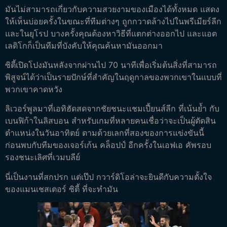
มันไม่สามารถเกี่ยวกับความสวยงามของเมืองได้ทั้งหมด แสดง
ให้เห็นบ่อยครั้งในขณะที่ทีมต่างๆ ถูกกวาดล้างไปในพรีเมียร์ลีก
และในยุโรป บางครั้งคุณต้องหาวิธีที่แตกต่างออกไป และแอต
เลติโกก็เป็นทีมที่บังคับให้คุณค้นหามันออกมา
ซิตี้เปิดโปงมันหลังจากผ่านไป 70 นาทีเพื่อเริ่มต้นสิ่งที่สามารถ
พิสูจน์ได้ว่าเป็นรายปักษ์ที่สำคัญในฤดูกาลของพวกเขาในแบบที่
พวกเขาคาดหวัง
ลิเวอร์พูลมาที่เอทิฮัดสดจากชัยชนะแชมเปี้ยนส์ลีก ที่เน้นย้ำ กับ
เบนฟิก้าในลิสบอน สำหรับเกมที่หลายคนเชื่อว่าจะเป็นผู้ตัดสิน
ตำแหน่งในวันอาทิตย์ ตามด้วยเลกที่สองของการแข่งขันนี้
ก่อนพบกับทีมของเจอร์เก้น คล็อปป์ อีกครั้งในเอฟเอ คัพรอบ
รองชนะเลิศที่เวมบลีย์
นี่เป็นงานที่สกปรก แต่เป๊ป กวาร์ดิโอล่าจะยินดีกับความตั้งใจ
ของแมนเชสเตอร์ ซิตี้ ที่จะทำมัน