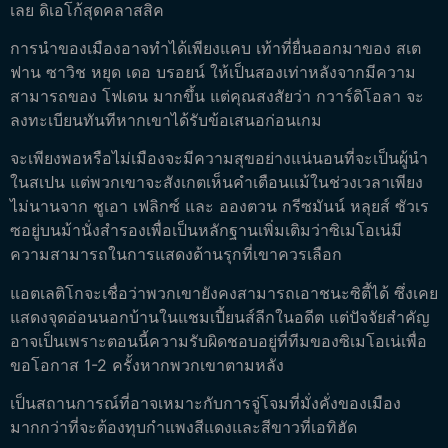
เลย ดิเอโก้สุดคลาสสิค
การนำของเมืองอาจทำได้เพียงแคบ เท้าที่ยื่นออกมาของ สเต
ฟาน ซาวิช หยุด เดอ บรอยน์ ให้เป็นสองเท่าหลังจากมีความ
สามารถของ โฟเดน มากขึ้น แต่คุณสงสัยว่า กวาร์ดิโอลา จะ
ลงทะเบียนทันทีหากเขาได้รับข้อเสนอก่อนเกม
จะเพียงพอหรือไม่เมืองจะมีความสุขอย่างแน่นอนที่จะเป็นผู้นำ
ในสเปน แต่พวกเขาจะสังเกตเห็นคำเตือนแม้ในช่วงเวลาเพียง
ไม่นานจาก ชูเอา เฟลิกซ์ และ อองตวน กรีซมันน์ หลุยส์ ซัวเร
ซอยู่บนม้านั่งสำรองเพื่อเป็นหลักฐานเพิ่มเติมว่าซิเมโอเน่มี
ความสามารถในการแสดงด้านรุกที่เขาควรเลือก
แอตเลติโกจะเชื่อว่าพวกเขายังคงสามารถเอาชนะซิตี้ได้ ซึ่งเคย
แสดงจุดอ่อนนอกบ้านในแชมเปี้ยนส์ลีกในอดีต แต่ปัจจัยสำคัญ
อาจเป็นเพราะตอนนี้ความรับผิดชอบอยู่ที่ทีมของซิเมโอเน่เพื่อ
ขอโอกาส 1-2 ครั้งหากพวกเขาตามหลัง
เป็นสถานการณ์ที่อาจเหมาะกับการจู่โจมที่มั่งคั่งของเมือง
มากกว่าที่จะต้องทุบกำแพงสีแดงและสีขาวที่เอทิฮัด