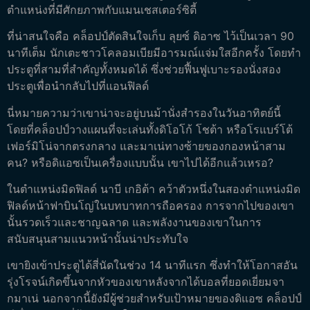
ตำแหน่งที่มีศักยภาพกับแมนเชสเตอร์ซิตี้
ที่น่าสนใจคือ คล็อปป์ตัดสินใจเก็บ ลุยซ์ ดิอาซ ไว้เป็นเวลา 90
นาทีเต็ม นักเตะชาวโคลอมเบียมีอารมณ์แจ่มใสอีกครั้ง โดยทำ
ประตูที่สามที่สำคัญทั้งหมดได้ ซึ่งช่วยฟื้นฟูเบาะรองนั่งสอง
ประตูเพื่อนำกลับไปที่แอนฟิลด์
นี่หมายความว่าเขาน่าจะอยู่บนม้านั่งสำรองในวันอาทิตย์นี้
โดยที่คล็อปป์วางแผนที่จะเล่นทั้งดิโอโก้ โชต้า หรือโรแบร์โต้
เฟอร์มิโน่จากตรงกลาง และมาเน่ทางซ้ายของกองหน้าสาม
คน? หรือดิแอซเป็นเครื่องแบบนั้น เขาไปได้อีกแล้วเหรอ?
ในตำแหน่งมิดฟิลด์ นาบี เกอิต้า คว้าตัวหนึ่งในสองตำแหน่งมิด
ฟิลด์หน้าฟาบินโญ่ในบทบาทการถือครอง การจากไปของเขา
นั้นรวดเร็วและชาญฉลาด และพลังงานของเขาในการ
สนับสนุนสามแนวหน้านั้นน่าประทับใจ
เขายิงเข้าประตูได้สี่นัดในช่วง 14 นาทีแรก ซึ่งทำให้โอกาสอัน
รุ่งโรจน์เกิดขึ้นจากหัวของเขาหลังจากได้บอลที่ยอดเยี่ยมจา
กมาเน่ นอกจากนี้ยังมีผู้ช่วยสำหรับเป้าหมายของดิแอซ คล็อปป์