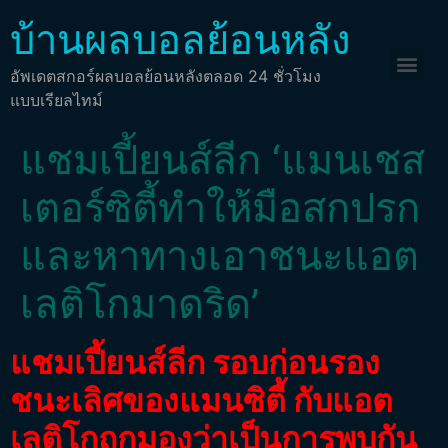
บ้านผลบอลย้อนหลัง
อัพเดตสกอร์ผลบอลย้อนหลังตลอด 24 ชั่วโมง
แบบเรียลไทม์
แชมเปี้ยนส์ลีก ‘แมนเชส
เตอร์ซิตี้ทำให้มือสกปรก
และหาทางเอาชนะแอต
เลติโกมาดริด’
แชมเปี้ยนส์ลีก รอบก่อนรอง
ชนะเลิศของแมนซิตี้ กับแอต
เลติโกถูกมองว่าเป็นการพบกัน