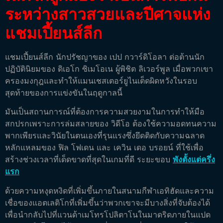
ระหว่างสาวสวยและปีศาจแห่ง
แชมเปี้ยนส์ลีก
แชมเปี้ยนส์ลีก นักปรัชญาของ เปป กวาร์ดิโอลา ต่อต้านนัก
ปฏิบัตินิยมของ ดิเอโก ซิเมโอเน ผู้พิชิต ลิเวอร์พูล เมื่อพวกเขา
ครองมงกุฎและทำให้แมนเชสเตอร์ยูไนเต็ดผิดหวังในรอบ
สุดท้ายของการแข่งขันในฤดูกาลนี้
มันเป็นสถานการณ์ที่ต้องการความสวยงามในการทำให้มือ
สกปรกเพราะการล่มสลายของ วิดีโอ ต้องใช้ความอดทนความ
พากเพียรและวินัยในตนเองที่รุนแรงซึ่งยึดติดกับความฉลาด
หลักแหลมของ ฟิล โฟเดน และ เควิน เดอ บรอยน์ ที่ใช้เพื่อ
สร้างช่วงเวลาที่เด็ดขาดที่สุดในเกมที่ดี ระยะขอบ
พังตั้งแต่ครึ่ง
แรก
ด้วยความหงุดหงิดที่เพิ่มขึ้นภายในสนามกีฬาเอทิฮัดและความ
เชื่อของแอตเลติโกที่เพิ่มขึ้นว่าพวกเขาจะมีบางสิ่งที่จับต้องได้
เพื่อนำกลับไปที่แวนด้าเมโทรโปลิตาโนในมาดริดภายในแปด