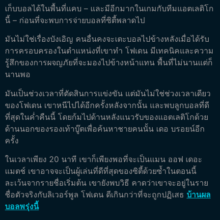
เก็บบอลได้ในพื้นที่แคบ – และมีอีกมากในเกมกับทีมแอตเลติโก
นี้ – ก่อนที่จะพบการจ่ายบอลที่ซิตี้พลาดไป
มันไม่ใช่เรื่องบังเอิญ คนอื่นคงจะเตะบอลไปข้างหลังเมื่อได้รับ
การครอบครองในตำแหน่งที่เขาทำ โฟเดน มีเทคนิคและความ
รู้สึกของการผจญภัยที่จะมองไปข้างหน้าแทน พื้นที่ไม่นานแต่ก็
นานพอ
มันเป็นช่วงเวลาที่ตัดสินการแข่งขัน แต่มันไม่ใช่ช่วงเวลาเดียว
ของโฟเดน เขาหนีไปได้อีกครั้งหลังจากนั้น และพบลูกบอลที่ดี
ที่สุดในค่ำคืนนี้ โดยก้มไปด้านหลังแนวรับของแอตเลติโกด้วย
ด้านนอกของรองเท้าบู๊ตเพื่อค้นหาชายคนนั้น เดอ บรอยน์อีก
ครั้ง
ในเวลาเพียง 20 นาที เขาก็เพียงพอที่จะเป็นแมน ออฟ เดอะ
แมตช์ เขาอาจจะเป็นผู้เล่นที่ดีที่สุดของซิตี้ด้วยซ้ำในตอนนี้
ละเว้นจากรายชื่อเริ่มต้น เขายังพบวิธี คาดว่าเขาจะอยู่ในราย
ชื่อตัวจริงกับลิเวอร์พูล โฟเดน ดีเกินกว่าที่จะถูกปฏิเสธ
บ้านผล
บอลพรุ่งนี้