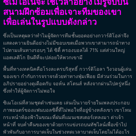
ซิเมโอเน่จะใช้เวลาอย่างไม่รู้จบบน
สนามฝึกซ้อมเพื่อเจาะทีมของเขา
เพื่อเล่นในรูปแบบดังกล่าว
ซึ่งเป็นเหตุผลว่าทำไมผู้จัดการทีมชั้นยอดอย่างกวาร์ดิโอล่าจึง
แสดงความยินดีอย่างไม่มีขอบเขตเมื่อพวกเขาสามารถนำทาง
ไปตามเส้นทางรอบๆ ได้ ซิตี้ ครองบอลได้ 71% แต่ส่วนใหญ่
แอตเลติโก ยินดีที่จะปล่อยให้พวกเขามี
พื้นที่ทางเทคนิคคือโรงละครบริสุทธิ์ กวาร์ดิโอลา วิงวอนผู้เล่น
ของเขา กำกับการจราจรด้วยท่าทางฟุ่มเฟือย มีส่วนร่วมในการ
อภิปรายอย่างดุเดือดกับ จอห์น สโตนส์ หลังจากผ่านไปครู่หนึ่ง
ซึ่งทำให้ผู้จัดการไม่พอใจ
ซิเมโอเน่ที่สวมชุดดำเช่นเคย เล่นเป็นวายร้ายในเพลงประกอบ
ภาพยนตร์ของแฟนบอลซิตี้ที่ไม่พอใจที่อยู่ข้างหลังเขา เขาโหม
กระหน่ำท้องฟ้าในขณะที่ฝนที่แมนเชสเตอร์เทลงมา ด่าเจ้า
หน้าที่ จบค่ำคืนของเขาด้วยการแข่งรถบนทัชไลน์เพื่อเข้าไป
พัวพันกับอาการบาดเจ็บในช่วงทดเวลาบาดเจ็บโดยไม่ได้อะไร