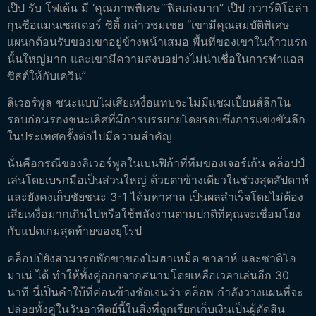
เป๊ป รับ โฟเด้น มี ‘คุณภาพพิเศษ’“ฟิลเก่งมาก” เป๊ป กวาร์ดิโอล่า
กุนซือแมนเชสเตอร์ ซิตี้ กล่าวชมเชย “เขามีคุณสมบัติพิเศษ
แผนกต้อนรับของเขาอยู่ข้างหน้าเสมอ พื้นที่ของเขาในก้าวแรก
นั้นใหญ่มาก และเขามีความสงบอย่างไม่น่าเชื่อในการทำแอส
ซิสต์ให้กับเควิน”
ลิเวอร์พูล ชนะแบบไม่เสียเหงื่อแทบจะไม่มีแชมเปี้ยนส์ลีกใน
รอบก่อนรองชนะเลิศที่มีการบรรยายโดยรอบซึ่งการแข่งขันลีก
ในประเทศครั้งต่อไปมีความสำคัญ
นั่นคือกรณีของลิเวอร์พูลในเบนฟิก้าที่ทีมของเจอร์เก้น คล็อปป์
เล่นโดยเบรกมือเป็นส่วนใหญ่ ด้วยตาข้างเดียวในช่วงสุดสัปดาห์
และยังคงเก็บชัยชนะ 3-1 ได้มหาศาล เป็นผลสำเร็จโดยไม่ต้อง
เสียเหงื่อมากเกินไปหรือใช้พลังงานตามปกติที่คุณจะเชื่อมโยง
กับแปดเกมสุดท้ายของยุโรป
คล็อปป์ยังสามารถพักขาของโมฮาเหม็ด ซาลาห์ และซาดิโอ
มาเน่ ได้ ทำให้ทั้งคู่ออกจากสนามโดยเหลือเวลาเล่นอีก 30
นาที นี่เป็นคำใบ้ที่ค่อนข้างชัดเจนว่า คล็อพ กำลังวางแผนที่จะ
ปล่อยทั้งคู่ในวันอาทิตย์นี้ในสิ่งที่ถูกเรียกเก็บเงินเป็นผู้ตัดสิน