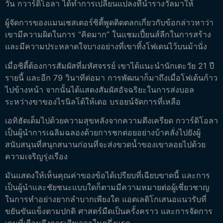
วัน กวาร์ดิโอลา ได้ทำการเปลี่ยนแปลงที่นำรางวัลมาให้
ผู้จัดการของแมนเชสเตอร์ซิตี้พูดติดตลกเกี่ยวกับข้อกล่าวหาว่า
เขามีความผิดในการ “คิดมาก” ในแชมเปี้ยนส์ลีกในการสร้าง
และมีความประหลาดใจบางอย่างที่เขาทิ้งโฟเดนไว้บนม้านั่ง
เมื่อซิตี้ต้องการสัมผัสที่มหัศจรรย์ เขาได้แนะนำนักเตะวัย 21 ปี
รายนี้ และอีก 79 วินาทีต่อมา การพัฒนาก็มาถึงเมื่อโฟเด้นก้าว
ไปข้างหน้า จากนั้นได้แสดงสัมผัสอัจฉริยะในการส่งบอล
ระหว่างขาของไรนิลโด้ให้เดอ บรอยน์จัดการที่เหลือ
เอทิฮัดเต็มไปด้วยความสุขหลังจากความตึงเครียด กวาร์ดิโอลา
เป็นผู้นำการเฉลิมฉลองด้วยการชกต่อยอย่างบ้าคลั่งไปยังผู้
สนับสนุนที่สนุกสนานก่อนที่จะส่งขวดน้ำของเขาลอยไปด้วย
ความเจริญรุ่งเรือง
มันแสดงให้เห็นคุณค่าของข้อได้เปรียบที่เฉียบขาดนี้ และการ
เป็นผู้นำและชัยชนะแบบใดก็ตามมีความหมายต่อผู้เชี่ยวชาญ
ในการทำอย่างยากลำบากเพียงใด แอตเลติโกเสนอแนวรับที่
ขยันขันแข็งตามปกติ ศาสตร์มืดเป็นครั้งคราว และการจัดการ