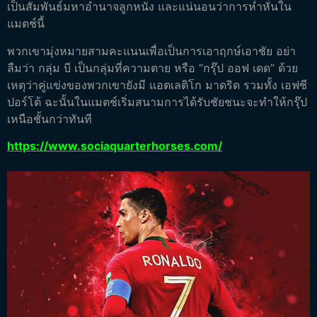
เป็นสัมพันธ์มหาอำนาจลูกหนัง และแน่นอนว่าการห่ำหั่นใน
แมตช์นี้
พวกเขามุ่งหมายสามคะแนนเพื่อเป็นการเอาฤกษ์เอาชัย อย่า
ลืมว่า กลุ่ม บี เป็นกลุ่มที่ความตาย หรือ “กรุ๊ป ออฟ เดด” ด้วย
เหตุว่าคู่แข่งของพวกเขายังมี แอตเลติโก มาดริด รวมทั้ง เอฟซี
ปอร์โต้ ฉะนั้นในแมตช์เริ่มสนามการได้รับชัยชนะจะทำให้กรุ๊ป
เหนือชั้นกว่าทันที
https://www.sociaquarterhorses.com/