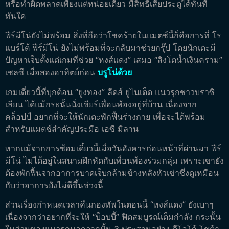
หรือทำผิดพลาดเพียงแต่หน่อยเดียว มีสิทธิ์เสียประตูได้ทันที
ทันใด
ฟีร์มีโน่ยังไม่พร้อม สิ่งที่ถือว่าโชคร้ายในแมตช์นี้ก็คือการที่ โร
แบร์โต้ ฟีร์มีโน่ ยังไม่พร้อมที่จะกลับมาช่วยกรุ๊ป โดยนักเตะมี
ปัญหาเจ็บตั้งแต่เกมที่ช่วย “หงส์แดง” เสมอ “สิงโตน้ำเงินคราม”
เชลซี เมื่อสองอาทิตย์ก่อน
บรูโน่ด้วย
เกมเดี๋ยวนี้ที่บุกต้อน “ยูงทอง” ลีดส์ ยูไนเต็ด แนวรุกชาวบราซิ
เลียน ได้แม้กระนั้นนั่งเชียร์เพื่อนพ้องอยู่ที่บ้าน เนื่องจาก
คล็อปป์ อยากที่จะให้นักเตะพักฟื้นร่างกาย เพื่อจะได้พร้อม
สำหรับแมตช์สำคัญประมือ เอซี มิลาน
หากแม้จากการซ้อมเดี๋ยวนี้เมื่อวันอังคารก่อนหน้าที่ผ่านมา ฟีร์
มีโน่ ไม่ได้อยู่ในสนามฝึกหัดกับเพื่อนพ้องร่วมกลุ่ม เพราะเขายัง
ต้องพักฟื้นจากอาการบาดเจ็บกล้ามข้างหลังหัวเข่าซึ่งดูเหมือน
กับว่าอาการยังไม่ดีขึ้นช่วงนี้
ส่วนเรื่องกำหนดเวลาคืนกองทัพในตอนนี้ “หงส์แดง” ยังเบาๆ
เนื่องจากว่าอยากที่จะให้ “บ็อบบี้” ฟิตสมบูรณ์เต็มกำลัง กระนั้น