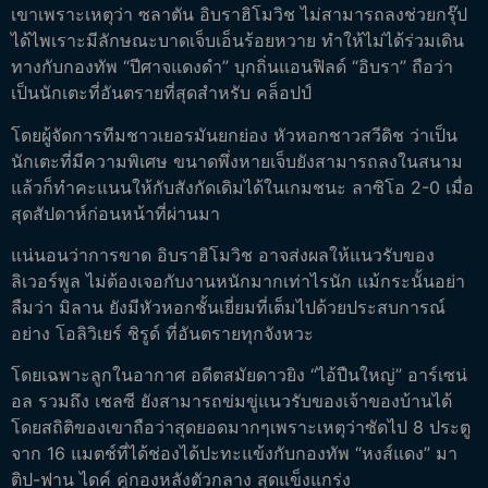
เขาเพราะเหตุว่า ซลาตัน อิบราฮิโมวิช ไม่สามารถลงช่วยกรุ๊ป
ได้ไพเราะมีลักษณะบาดเจ็บเอ็นร้อยหวาย ทำให้ไม่ได้ร่วมเดิน
ทางกับกองทัพ “ปีศาจแดงดำ” บุกถิ่นแอนฟิลด์ “อิบรา” ถือว่า
เป็นนักเตะที่อันตรายที่สุดสำหรับ คล็อปป์
โดยผู้จัดการทีมชาวเยอรมันยกย่อง หัวหอกชาวสวีดิช ว่าเป็น
นักเตะที่มีความพิเศษ ขนาดพึ่งหายเจ็บยังสามารถลงในสนาม
แล้วก็ทำคะแนนให้กับสังกัดเดิมได้ในเกมชนะ ลาซิโอ 2-0 เมื่อ
สุดสัปดาห์ก่อนหน้าที่ผ่านมา
แน่นอนว่าการขาด อิบราฮิโมวิช อาจส่งผลให้แนวรับของ
ลิเวอร์พูล ไม่ต้องเจอกับงานหนักมากเท่าไรนัก แม้กระนั้นอย่า
ลืมว่า มิลาน ยังมีหัวหอกชั้นเยี่ยมที่เต็มไปด้วยประสบการณ์
อย่าง โอลิวิเยร์ ชิรูด์ ที่อันตรายทุกจังหวะ
โดยเฉพาะลูกในอากาศ อดีตสมัยดาวยิง “ไอ้ปืนใหญ่” อาร์เซน่
อล รวมถึง เชลซี ยังสามารถข่มขู่แนวรับของเจ้าของบ้านได้
โดยสถิติของเขาถือว่าสุดยอดมากๆเพราะเหตุว่าซัดไป 8 ประตู
จาก 16 แมตช์ที่ได้ช่องได้ปะทะแข้งกับกองทัพ “หงส์แดง” มา
ติป-ฟาน ไดค์ คู่กองหลังตัวกลาง สุดแข็งแกร่ง