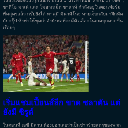
ในส่วนของแนวรุกนอกจากนั้น 3 ประสานอย่าง ดีโอโก้ โชต้า,
ซาดิโอ มาเน่ และ โมฮาเหม็ด ซาลาห์ กำลังอยู่ในตอนฟอร์ม
พีคสุดๆแล้ว กรุ๊ปยังได้ ทาคุมิ มินามิโนะ หายเจ็บกลับมาฝึกหัด
กับกรุ๊ป ซึ่งทำให้ขุมกำลังยังพอที่จะมีตัวเลือกในเกมบุกมากขึ้น
เรื่อยๆ
เริ่มแชมเปี้ยนส์ลีก ขาด ซลาตัน แต่
ยังมี ชิรูด์
ในตอนที่ เอซี มิลาน ต้องบอกเลยว่าเป็นข่าวร้ายสุดๆของพวก