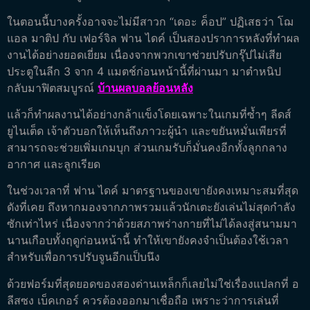
ในตอนนี้บางครั้งอาจจะไม่มีสาวก “เดอะ ค็อป” ปฏิเสธว่า โฌ
แอล มาติป กับ เฟอร์จิล ฟาน ไดค์ เป็นสองปราการหลังที่ทำผล
งานได้อย่างยอดเยี่ยม เนื่องจากพวกเขาช่วยปรับกรุ๊ปไม่เสีย
ประตูในลีก 3 จาก 4 แมตช์ก่อนหน้านี้ที่ผ่านมา มาตำหนิป
กลับมาฟิตสมบูรณ์
บ้านผลบอลย้อนหลัง
แล้วก็ทำผลงานได้อย่างกล้าแข็งโดยเฉพาะในเกมที่ซ้ำๆ ลีดส์
ยูไนเต็ด เจ้าตัวบอกให้เห็นถึงภาวะผู้นำ และขยันหมั่นเพียรที่
สามารถจะช่วยเพิ่มเกมบุก ส่วนเกมรับก็มั่นคงอีกทั้งลูกกลาง
อากาศ และลูกเรียด
ในช่วงเวลาที่ ฟาน ไดค์ มาตรฐานของเขายังคงเหมาะสมที่สุด
ดังที่เคย ถึงหากมองจากภาพรวมแล้วนักเตะยังเล่นไม่สุดกำลัง
ซักเท่าไหร่ เนื่องจากว่าด้วยสภาพร่างกายที่ไม่ได้ลงสู่สนามมา
นานเกือบทั้งฤดูก่อนหน้านี้ ทำให้เขายังคงจำเป็นต้องใช้เวลา
สำหรับเพื่อการปรับจูนอีกแป็บนึง
ด้วยฟอร์มที่สุดยอดของสองด่านเหล็กก็เลยไม่ใช่เรื่องแปลกที่ อ
ลีสซง เบ็คเกอร์ ควรต้องออกมาเชื่อถือ เพราะว่าการเล่นที่