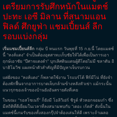
เตรียมการรับศึกหนักในแมตช์
ปะทะ เอซี มิลาน ที่สนามแอน
ฟิลด์ ศึกยูฟ่า แชมเปี้ยนส์ ลีก
รอบแบ่งกลุ่ม
เริ่มแชมเปี้ยนส์ลีก
กลุ่ม บี หนแรก วันพุธที่ 15 ก.ย.นี้ โดยแมตช์
นี้ “หงส์แดง” จำเป็นต้องอุตสาหะเก็บชัยให้ได้เพื่อเป็นการเอา
ฤกษ์เอาชัย “ปีศาจแดงดำ” บุกเลิศดินแดนผู้ดีโดยไม่มี ซลาตัน อิ
บาฮิโมวิช แผงหน้าตัวสำคัญที่มีปัญหาเจ็บรบกวน
แต่ฝั่งของ “หงส์แดง” ก็พลาดใช้งาน โรแบร์โต้ ฟีร์มีโน่ ที่ยังจำ
ต้องพักฟื้นจากอาการบาดเจ็บกล้ามข้างหลังหัวเข่า แม้กระนั้น
แนวรุกของเจ้าของบ้านยังอันตรายดังที่เคย
ในขณะ “รอสโซเนรี่” ก็ยังมี โอลิวิเย่ร์ ชิรูด์ หัวหอกจอมเก๋า ซึ่ง
มีสถิติที่ดีเยี่ยมในเวลาที่ลงสนามพบกับ “เดอะ เร้ดส์” ดังนั้นใน
แมตช์นี้เกมรับของทั้งสองกรุ๊ปจำต้องเล่นให้ดี เพราะถ้าเผลอ